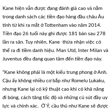
Kane hiện vẫn được đang đánh giá cao và nằm
trong danh sách các tiền đạo hàng đầu châu Âu
tính từ khi ra mắt ở Tottenham vào năm 2014.
Tiền đạo 26 tuổi này ghi được 181 bàn sau 278
lần ra sân. Tuy nhiên, Kane thừa nhận việc có
thể ra đi tiềm danh hiệu. Man Utd, Inter Milan và
Juventus đều đang quan tâm đến tiền đạo này.
“Kane không phải là một kiểu trung phong ở Anh.
Cậu ấy không nhiều cơ bắp như Romelu Lukaku,
nhưng Kane lại có kỹ thuật cao khi có khả năng
đi bóng, cách tăng tốc độ và những cú sút đầy uy
lực và chính xác. Ở Ý, cầu thủ như Kane sẽ được