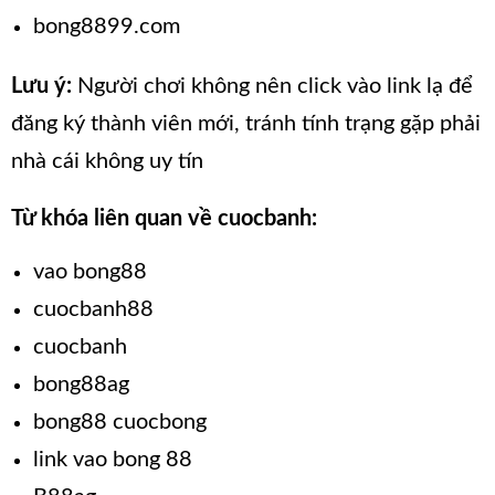
bong8899.com
Lưu ý:
Người chơi không nên click vào link lạ để
đăng ký thành viên mới, tránh tính trạng gặp phải
nhà cái không uy tín
Từ khóa liên quan về cuocbanh:
vao bong88
cuocbanh88
cuocbanh
bong88ag
bong88 cuocbong
link vao bong 88