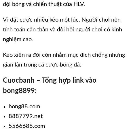
đội bóng và chiến thuật của HLV.
Vì đặt cược nhiều kèo một lúc. Người chơi nên
tính toán cẩn thận và đòi hỏi người chơi có kinh
nghiệm cao.
Kèo xiên ra đời còn nhằm mục đích chống những
gian lận trong cá cược bóng đá.
Cuocbanh – Tổng hợp link vào
bong8899:
bong88.com
8887799.net
5566688.com