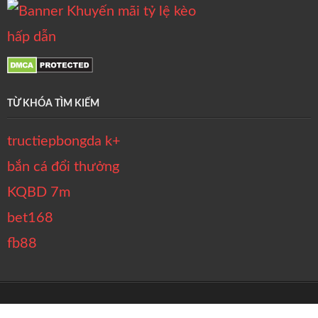
TỪ KHÓA TÌM KIẾM
tructiepbongda k+
bắn cá đổi thưởng
KQBD 7m
bet168
fb88