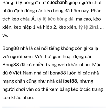
Bảng tỉ lệ bóng đá từ
cuocbanh
giúp người chơi
nhận định đúng các kèo bóng đá hôm nay. Phân
tích kèo châu Á,
tỷ lệ kèo bóng đá
ma cao, kèo
xiên, kèo hiệp 1 và hiệp 2, kèo xiên,
tỷ lệ 2in1
…
vv.
Bong88 nhà là cái nổi tiếng không còn gì xa lạ
với người xem. Với thời gian hoạt động dài
Bong88 đã có nhiều trang web khác nhau. Mặc
dù ở Việt Nam nhà cái bong88 luôn bị các nhà
mạng chặn cũng như nhà cái
ibet88
,
nhưng
người chơi vẫn có thể xem bảng kèo ở các trang
con khác nhau.