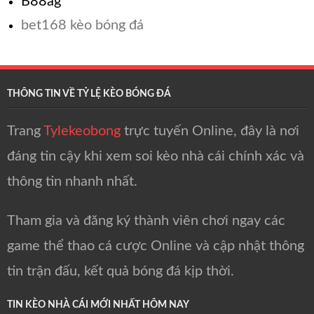
B88ag
bet168 kèo bóng đá
THÔNG TIN VỀ TỶ LỆ KÈO BÓNG ĐÁ
Trang
Tylekeobong
trực tuyến Online, đây là nơi
đáng tin cậy khi xem soi kèo nhà cái chính xác và
thông tin nhanh nhất.
Tham gia và đăng ký thành viên chơi ngay các
game thể thao cá cược Online và cập nhật thông
tin trận đấu, kết quả bóng đá kịp thời.
TIN KÈO NHÀ CÁI MỚI NHẤT HÔM NAY