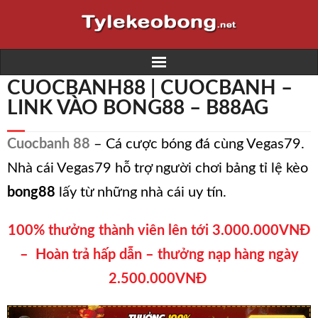
CUOCBANH88 | CUOCBANH –
Home
LINK VÀO BONG88 – B88AG
Trực tiếp bóng đá K+
Cuocbanh 88
– Cá cược bóng đá cùng Vegas79.
Kết quả bóng đá
Nhà cái Vegas79 hỗ trợ người chơi bảng tỉ lệ kèo
bong88
lấy từ những nhà cái uy tín.
Lịch thi đấu
100% thưởng thành viên lên tới 3.000.000VNĐ
Nhà cái
– Hoàn trả hấp dẫn – thưởng nạp hàng ngày
Soi kèo
2.500.000VNĐ