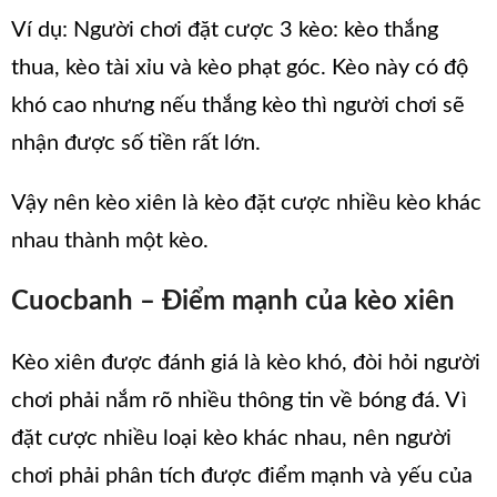
Ví dụ: Người chơi đặt cược 3 kèo: kèo thắng
thua, kèo tài xỉu và kèo phạt góc. Kèo này có độ
khó cao nhưng nếu thắng kèo thì người chơi sẽ
nhận được số tiền rất lớn.
Vậy nên kèo xiên là kèo đặt cược nhiều kèo khác
nhau thành một kèo.
Cuocbanh – Điểm mạnh của kèo xiên
Kèo xiên được đánh giá là kèo khó, đòi hỏi người
chơi phải nắm rõ nhiều thông tin về bóng đá. Vì
đặt cược nhiều loại kèo khác nhau, nên người
chơi phải phân tích được điểm mạnh và yếu của