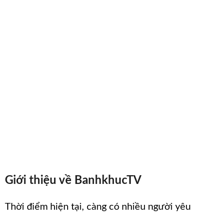
Giới thiệu về BanhkhucTV
Thời điểm hiện tại, càng có nhiều người yêu