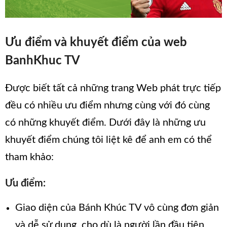
Ưu điểm và khuyết điểm của web
BanhKhuc TV
Được biết tất cả những trang Web phát trực tiếp
đều có nhiều ưu điểm nhưng cùng với đó cùng
có những khuyết điểm. Dưới đây là những ưu
khuyết điểm chúng tôi liệt kê để anh em có thể
tham khảo:
Ưu điểm:
Giao diện của Bánh Khúc TV vô cùng đơn giản
và dễ sử dụng, cho dù là người lần đầu tiên