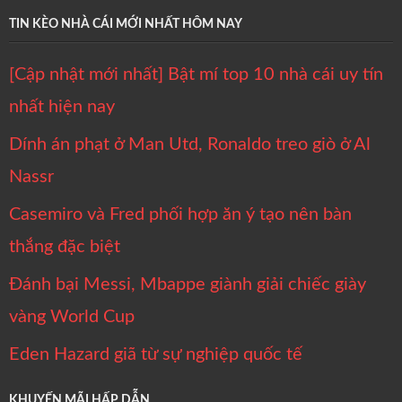
TIN KÈO NHÀ CÁI MỚI NHẤT HÔM NAY
[Cập nhật mới nhất] Bật mí top 10 nhà cái uy tín
nhất hiện nay
Dính án phạt ở Man Utd, Ronaldo treo giò ở Al
Nassr
Casemiro và Fred phối hợp ăn ý tạo nên bàn
thắng đặc biệt
Đánh bại Messi, Mbappe giành giải chiếc giày
vàng World Cup
Eden Hazard giã từ sự nghiệp quốc tế
KHUYẾN MÃI HẤP DẪN