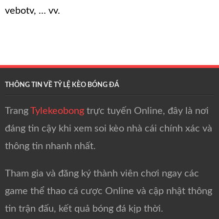
vebotv, … vv.
THÔNG TIN VỀ TỶ LỆ KÈO BÓNG ĐÁ
Trang
Tylekeobong
trực tuyến Online, đây là nơi
đáng tin cậy khi xem soi kèo nhà cái chính xác và
thông tin nhanh nhất.
Tham gia và đăng ký thành viên chơi ngay các
game thể thao cá cược Online và cập nhật thông
tin trận đấu, kết quả bóng đá kịp thời.