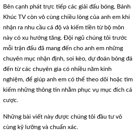
Bên cạnh phát trực tiếp các giải đấu bóng, Bánh
Khúc TV còn vô cùng chiều lòng của anh em khi
nhận ra nhu cầu cá độ và kiếm tiền từ bộ môn
này có xu hướng tăng. Đội ngũ chúng tôi trước
mỗi trận đấu đã mang đến cho anh em những
chuyên mục nhận định, soi kèo, dự đoán bóng đá
đến từ các chuyên gia có nhiều năm kinh
nghiệm, để giúp anh em có thể theo dõi hoặc tìm
kiếm những thông tin nhằm phục vụ mục đích cá
cược.
Những bài viết này được chúng tôi đầu tư vô
cùng kỹ lưỡng và chuẩn xác.