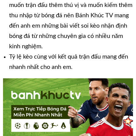
muốn trận đấu thêm thú vị và muốn kiếm thêm
thu nhập từ bóng đá nên Bánh Khúc TV mang
đến anh em những bài viết soi kèo nhận định
bóng đá từ những chuyên gia có nhiều năm
kinh nghiệm.
Tỷ lệ kèo cùng với kết quả trận đấu mang đến
nhanh nhất cho anh em.