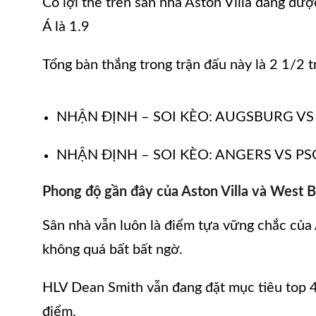
Có lợi thế trên sân nhà Aston Villa đang đượ
Á là 1.9
Tổng bàn thắng trong trận đấu này là 2 1/2 t
NHẬN ĐỊNH – SOI KÈO: AUGSBURG VS 
NHẬN ĐỊNH – SOI KÈO: ANGERS VS PSG
Phong độ gần đây của
Aston Villa và West 
Sân nhà vẫn luôn là điểm tựa vững chắc của A
không quá bất bất ngờ.
HLV Dean Smith vẫn đang đặt mục tiêu top 4
điểm.