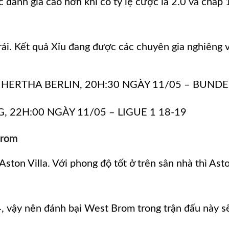
c đánh giá cao hơn khi có tỷ lệ cược là 2.0 và chấp
rái. Kết quả Xỉu đang được các chuyên gia nghiêng v
HERTHA BERLIN, 20H:30 NGÀY 11/05 – BUNDE
, 22H:00 NGÀY 11/05 – LIGUE 1 18-19
Brom
ston Villa. Với phong độ tốt ở trên sân nhà thì Ast
, vậy nên đánh bại West Brom trong trận đấu này s