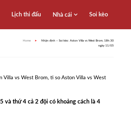
Lịch thi đấu
Soi kèo
Nhà cái
Home
►
Nhận định – Soi kèo: Aston Villa vs West Brom, 18h:30
ngày 11/05
n Villa vs West Brom
,
ti so Aston Villa vs West
5 và thứ 4 cả 2 đội có khoảng cách là 4