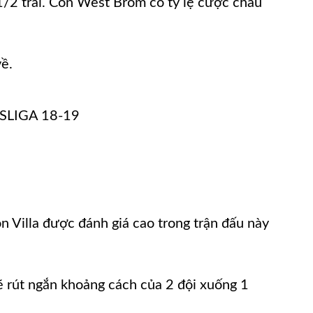
 1/2 trái. Còn West Brom có tỷ lệ cược châu
ề.
SLIGA 18-19
on Villa được đánh giá cao trong trận đấu này
ẽ rút ngắn khoảng cách của 2 đội xuống 1