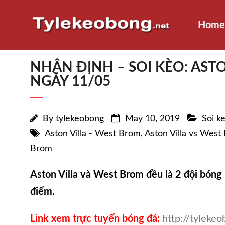
Home
NHẬN ĐỊNH – SOI KÈO: ASTO
NGÀY 11/05
By
tylekeobong
May 10, 2019
Soi k
Aston Villa - West Brom
,
Aston Villa vs West
Brom
Aston Villa và West Brom đều là 2 đội bóng 
điểm.
Link xem trực tuyến bóng đá:
http://tyleke