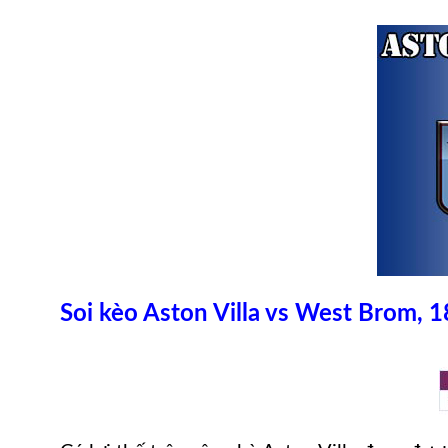
Soi kèo Aston Villa vs West Brom, 