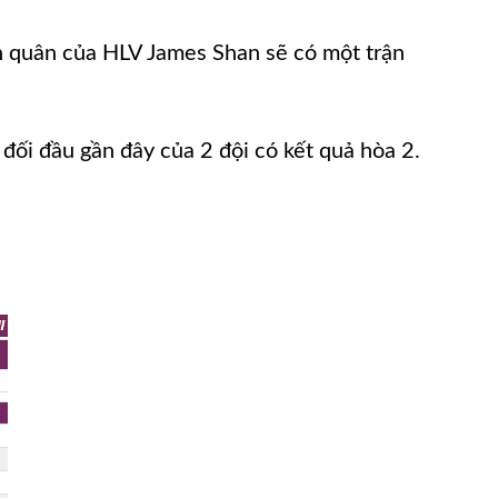
àn quân của HLV James Shan sẽ có một trận
 đối đầu gần đây của 2 đội có kết quả hòa 2.