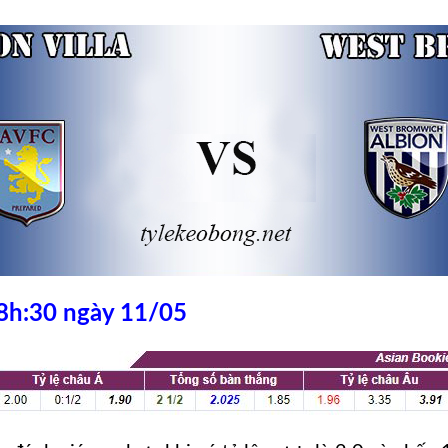
18h:30 ngày 11/05