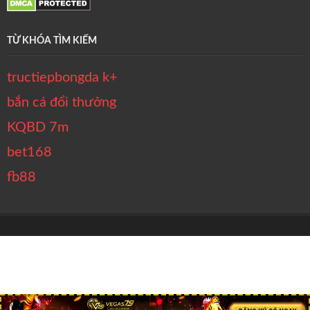
TỪ KHÓA TÌM KIẾM
tructiepbongda k+
bắn cá đổi thưởng
KQBD 7m
bet168
fb88