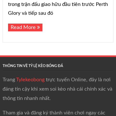
trong trận đấu giao hữu đầu tiên trước Perth
Glory và tiếp sau đó
Read More
THÔNG TIN VỀ TỶ LỆ KÈO BÓNG ĐÁ
Trang
Tylekeobong
trực tuyến Online, đây là nơi
đáng tin cậy khi xem soi kèo nhà cái chính xác và
thông tin nhanh nhất.
Tham gia và đăng ký thành viên chơi ngay các