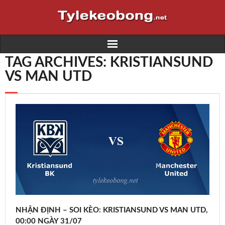
TAG ARCHIVES: KRISTIANSUND
Home
VS MAN UTD
Trực tiếp bóng đá K+
Kết quả bóng đá
Lịch thi đấu
Nhà cái
Soi kèo
NHẬN ĐỊNH – SOI KÈO: KRISTIANSUND VS MAN UTD,
00:00 NGÀY 31/07