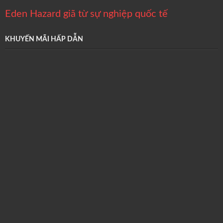
Eden Hazard giã từ sự nghiệp quốc tế
KHUYẾN MÃI HẤP DẪN