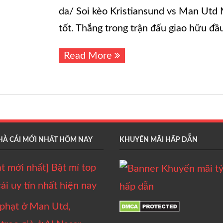
da/ Soi kèo Kristiansund vs Man Utd
tốt. Thắng trong trận đấu giao hữu đầu
Read More
HÀ CÁI MỚI NHẤT HÔM NAY
KHUYẾN MÃI HẤP DẪN
t mới nhất] Bật mí top
ái uy tín nhất hiện nay
 phạt ở Man Utd,