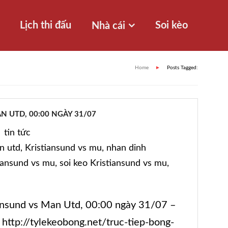
Lịch thi đấu
Soi kèo
Nhà cái
Home
►
Posts Tagged:
N UTD, 00:00 NGÀY 31/07
tin tức
n utd
,
Kristiansund vs mu
,
nhan dinh
iansund vs mu
,
soi keo Kristiansund vs mu
,
iansund vs Man Utd, 00:00 ngày 31/07 –
ttp://tylekeobong.net/truc-tiep-bong-