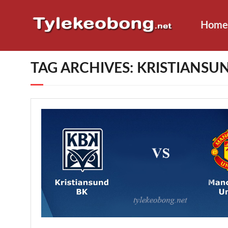
Home
TAG ARCHIVES: KRISTIANSU