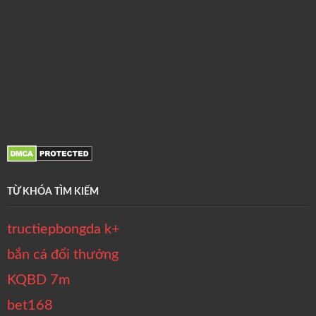
TỪ KHÓA TÌM KIẾM
tructiepbongda k+
bắn cá đổi thưởng
KQBD 7m
bet168