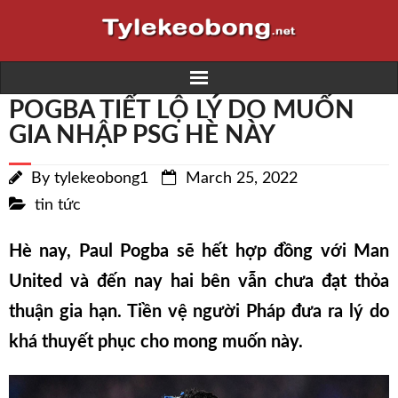
POGBA TIẾT LỘ LÝ DO MUỐN
Home
GIA NHẬP PSG HÈ NÀY
Trực tiếp bóng đá K+
By
tylekeobong1
March 25, 2022
Kết quả bóng đá
tin tức
Lịch thi đấu
Hè nay, Paul Pogba sẽ hết hợp đồng với Man
United và đến nay hai bên vẫn chưa đạt thỏa
Nhà cái
thuận gia hạn. Tiền vệ người Pháp đưa ra lý do
Soi kèo
khá thuyết phục cho mong muốn này.