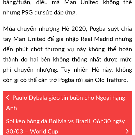
bảng/tuần, điều mà Man United không thể
nhưng PSG dư sức đáp ứng.
Mùa chuyển nhượng Hè 2020, Pogba suýt chia
tay Man United để gia nhập Real Madrid nhưng
đến phút chót thương vụ này không thể hoàn
thành do hai bên không thống nhất được mức
phí chuyển nhượng. Tuy nhiên Hè này, không
còn gì có thể cản trở Pogba rời sân Old Trafford.
Paulo Dybala gieo tin buồn cho Ngoại hạng
Anh
Soi kèo bóng đá Bolivia vs Brazil, 06h30 ngày
30/03 – World Cup