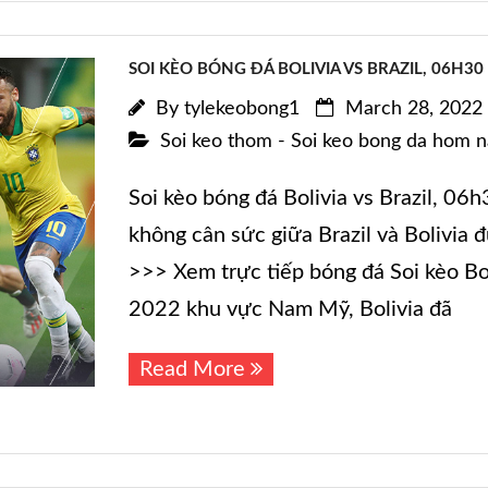
SOI KÈO BÓNG ĐÁ BOLIVIA VS BRAZIL, 06H3
By
tylekeobong1
March 28, 2022
Soi keo thom - Soi keo bong da hom n
Soi kèo bóng đá Bolivia vs Brazil, 0
không cân sức giữa Brazil và Bolivia 
>>> Xem trực tiếp bóng đá Soi kèo Bol
2022 khu vực Nam Mỹ, Bolivia đã
Read More