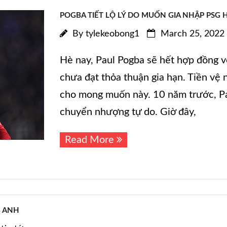
POGBA TIẾT LỘ LÝ DO MUỐN GIA NHẬP PSG 
By
tylekeobong1
March 25, 2022
Hè nay, Paul Pogba sẽ hết hợp đồng v
chưa đạt thỏa thuận gia hạn. Tiền vệ 
cho mong muốn này. 10 năm trước, Pa
chuyển nhượng tự do. Giờ đây,
Read More
G ANH