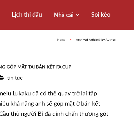
Lịch thi đấu
Soi kèo
Nhà cái
Home
►
Archived Article(s) by Author:
 GÓP MẶT TẠI BÁN KẾT FA CUP
tin tức
elu Lukaku đã có thể quay trở lại tập
hiều khả năng anh sẽ góp mặt ở bán kết
 Cầu thủ người Bỉ đã dính chấn thương gót