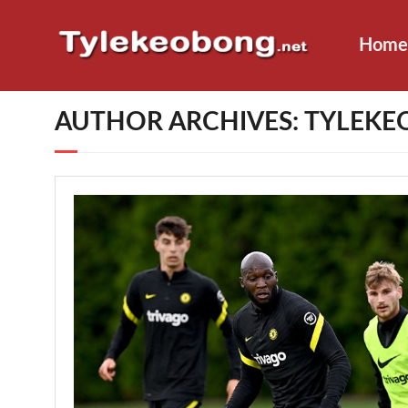
Home
AUTHOR ARCHIVES: TYLEK