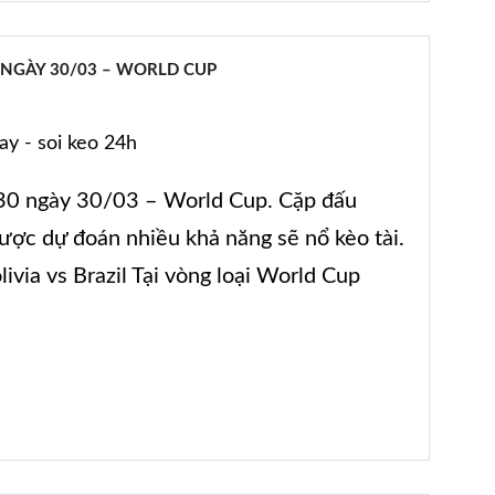
0 NGÀY 30/03 – WORLD CUP
ay - soi keo 24h
6h30 ngày 30/03 – World Cup. Cặp đấu
được dự đoán nhiều khả năng sẽ nổ kèo tài.
ivia vs Brazil Tại vòng loại World Cup