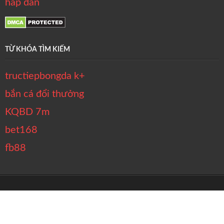
TỪ KHÓA TÌM KIẾM
tructiepbongda k+
bắn cá đổi thưởng
KQBD 7m
bet168
fb88