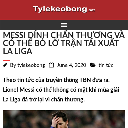
MESSI DÍNH CHẤN THƯƠNG VÀ
Home
CÓ THỂ BỎ LỠ TRẬN TÁI XUẤT
LA LIGA
Trực tiếp bóng đá K+
By
tylekeobong
June 4, 2020
tin tức
Kết quả bóng đá
Lịch thi đấu
Theo tin tức của truyền thông TBN đưa ra.
Lionel Messi có thể không có mặt khi mùa giải
Nhà cái
La Liga đá trở lại vì chấn thương.
Soi kèo