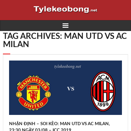
TAG ARCHIVES: MAN UTD VS AC
Home
MILAN
Trực tiếp bóng đá K+
Kết quả bóng đá
Lịch thi đấu
Nhà cái
Soi kèo
NHẬN ĐỊNH – SOI KÈO: MAN UTD VS AC MILAN,
23:30 NGÀY 03/08 – ICC 2019