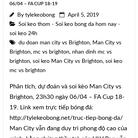
06/04 – FA CUP 18-19
By
tylekeobong
April 5, 2019
Soi keo thom - Soi keo bong da hom nay -
soi keo 24h
du doan man city vs Brighton
,
Man City vs
Brighton
,
mc vs brighton
,
nhan dinh mc vs
brighton
,
soi keo Man City vs Brighton
,
soi keo
mc vs brighton
Phân tích, dự đoán và soi kèo Man City vs
Brighton, 23h30 ngày 06/04 – FA Cup 18-
19. Link xem trực tiếp bóng đá:
http://tylekeobong.net/truc-tiep-bong-da/
Man City vẫn đang duy trì phong độ cao của