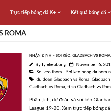
Trực tiếp bóng đá K+
Kết quả bóng đá
VS ROMA
NHẬN ĐỊNH – SOI KÈO: GLADBACH VS ROMA,
By
tylekeobong
November 6, 201
Soi keo thom - Soi keo bong da hom n
du doan Gladbach vs Roma
,
Gladbach
Gladbach vs Roma
,
ti so Gladbach vs Rom
Phân tích, dự đoán và soi kèo Gladb
League 19-20. Xem trực tiếp bóng đá 