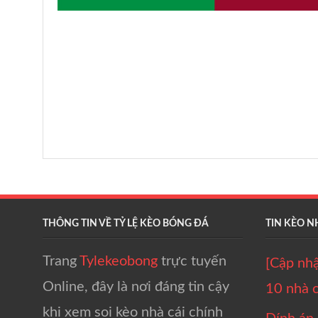
THÔNG TIN VỀ TỶ LỆ KÈO BÓNG ĐÁ
TIN KÈO N
Trang
Tylekeobong
trực tuyến
[Cập nhậ
Online, đây là nơi đáng tin cậy
10 nhà c
khi xem soi kèo nhà cái chính