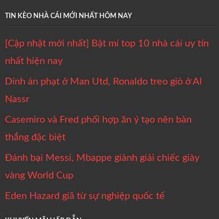
TIN KÈO NHÀ CÁI MỚI NHẤT HÔM NAY
[Cập nhật mới nhất] Bật mí top 10 nhà cái uy tín
nhất hiện nay
Dính án phạt ở Man Utd, Ronaldo treo giò ở Al
Nassr
Casemiro và Fred phối hợp ăn ý tạo nên bàn
thắng đặc biệt
Đánh bại Messi, Mbappe giành giải chiếc giày
vàng World Cup
Eden Hazard giã từ sự nghiệp quốc tế