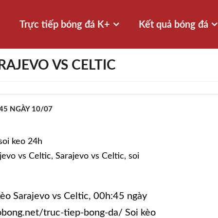
Trực tiếp bóng đá K+
Kết quả bóng đá
RAJEVO VS CELTIC
:45 NGÀY 10/07
soi keo 24h
jevo vs Celtic
,
Sarajevo vs Celtic
,
soi
èo Sarajevo vs Celtic, 00h:45 ngày
obong.net/truc-tiep-bong-da/ Soi kèo