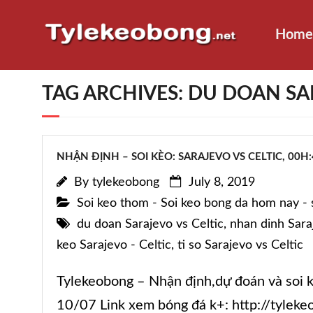
Home
TAG ARCHIVES: DU DOAN SA
NHẬN ĐỊNH – SOI KÈO: SARAJEVO VS CELTIC, 00H
By
tylekeobong
July 8, 2019
Soi keo thom - Soi keo bong da hom nay - 
du doan Sarajevo vs Celtic
,
nhan dinh Sara
keo Sarajevo - Celtic
,
ti so Sarajevo vs Celtic
Tylekeobong – Nhận định,dự đoán và soi k
10/07 Link xem bóng đá k+: http://tyleke