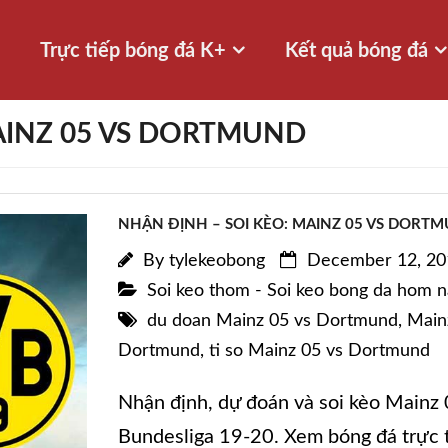
Trực tiếp bóng đá K+
Kết quả bóng đá
AINZ 05 VS DORTMUND
NHẬN ĐỊNH – SOI KÈO: MAINZ 05 VS DORTM
By
tylekeobong
December 12, 20
Soi keo thom - Soi keo bong da hom n
du doan Mainz 05 vs Dortmund
,
Main
Dortmund
,
ti so Mainz 05 vs Dortmund
Nhận định, dự đoán và soi kèo Mainz
Bundesliga 19-20. Xem bóng đá trực t