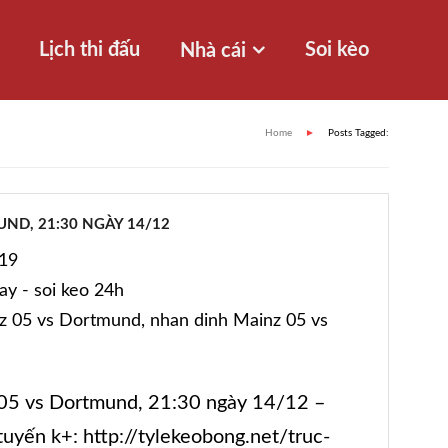
Lịch thi đấu
Soi kèo
Nhà cái
Home
►
Posts Tagged:
UND, 21:30 NGÀY 14/12
19
ay - soi keo 24h
z 05 vs Dortmund
,
nhan dinh Mainz 05 vs
 05 vs Dortmund, 21:30 ngày 14/12 –
uyến k+: http://tylekeobong.net/truc-