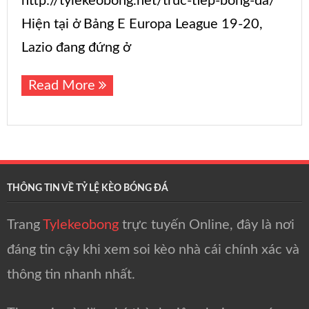
http://tylekeobong.net/truc-tiep-bong-da/
Hiện tại ở Bảng E Europa League 19-20,
Lazio đang đứng ở
Read More
THÔNG TIN VỀ TỶ LỆ KÈO BÓNG ĐÁ
Trang
Tylekeobong
trực tuyến Online, đây là nơi
đáng tin cậy khi xem soi kèo nhà cái chính xác và
thông tin nhanh nhất.