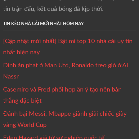
tin trận đấu, kết quả bóng đá kịp thời.
TIN KÈO NHÀ CÁI MỚI NHẤT HÔM NAY
[Cập nhật mới nhất] Bật mí top 10 nhà cái uy tín
nhất hiện nay
Dính án phạt ở Man Utd, Ronaldo treo giò ở Al
Nassr
Casemiro và Fred phối hợp ăn ý tạo nên bàn
thắng đặc biệt
Đánh bại Messi, Mbappe giành giải chiếc giày
vàng World Cup
Eden Hazard giã từ sự nghiệp quốc tế