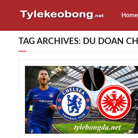
Home
TAG ARCHIVES: DU DOAN C