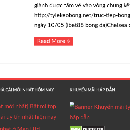
giành được tấm vé vào vòng chung kết
http://tylekeobong.net/truc-tiep-bong
ngày 10/05 (ibet88 bong da)Chelsea đ
Read More
HÀ CÁI MỚI NHẤT HÔM NAY
KHUYẾN MÃI HẤP DẪN
t mới nhất] Bật mí top
ái uy tín nhất hiện nay
 phạt ở Man Utd,