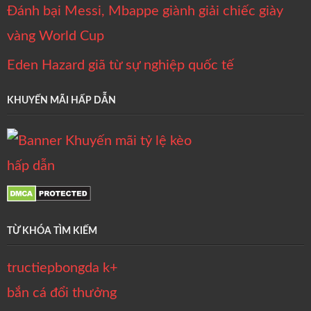
Đánh bại Messi, Mbappe giành giải chiếc giày
vàng World Cup
Eden Hazard giã từ sự nghiệp quốc tế
KHUYẾN MÃI HẤP DẪN
TỪ KHÓA TÌM KIẾM
tructiepbongda k+
bắn cá đổi thưởng