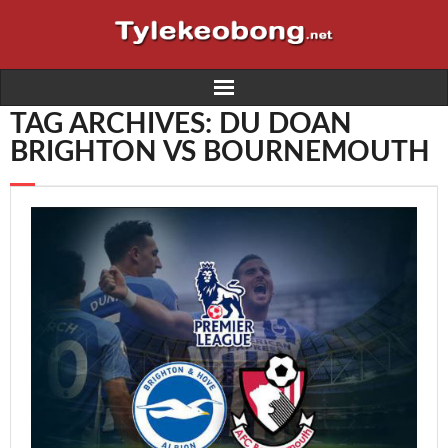
TAG ARCHIVES: DU DOAN
Home
BRIGHTON VS BOURNEMOUTH
Trực tiếp bóng đá K+
Kết quả bóng đá
Lịch thi đấu
Nhà cái
Soi kèo