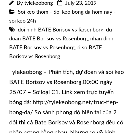
By
tylekeobong
July 23, 2019
Soi keo thom - Soi keo bong da hom nay -
soi keo 24h
doi hinh BATE Borisov vs Rosenborg
,
du
doan BATE Borisov vs Rosenborg
,
nhan dinh
BATE Borisov vs Rosenborg
,
ti so BATE
Borisov vs Rosenborg
Tylekeobong – Phân tích, dự đoán và soi kèo
BATE Borisov vs Rosenborg,00:00 ngày
25/07 – Sơ loại C1. Link xem trực tuyến
bóng đá: http://tylekeobong.net/truc-tiep-
bong-da/ So sánh phong độ hiện tại của 2
đội thì cả Bate Borisov và Rosenborg đều có
phần ngang bằng nhau. Nhưng so về kinh