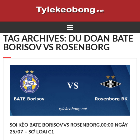
TAG ARCHIVES: DU DOAN BATE
Home
BORISOV VS ROSENBORG
Trực tiếp bóng đá K+
Kết quả bóng đá
Lịch thi đấu
Nhà cái
Soi kèo
SOI KÈO BATE BORISOV VS ROSENBORG,00:00 NGÀY
25/07 – SƠ LOẠI C1