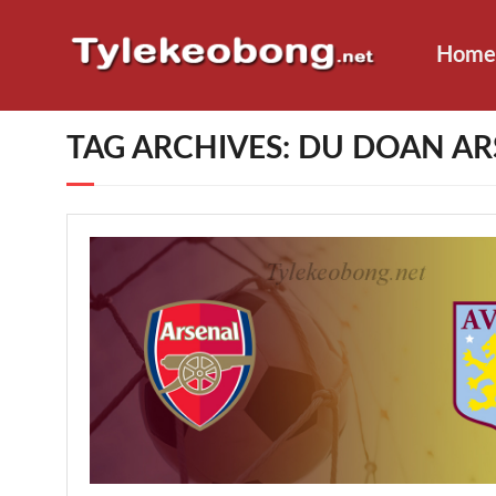
Home
TAG ARCHIVES: DU DOAN AR