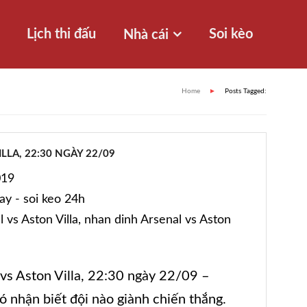
Lịch thi đấu
Soi kèo
Nhà cái
Home
►
Posts Tagged:
LLA, 22:30 NGÀY 22/09
019
ay - soi keo 24h
 vs Aston Villa
,
nhan dinh Arsenal vs Aston
 vs Aston Villa, 22:30 ngày 22/09 –
 nhận biết đội nào giành chiến thắng.