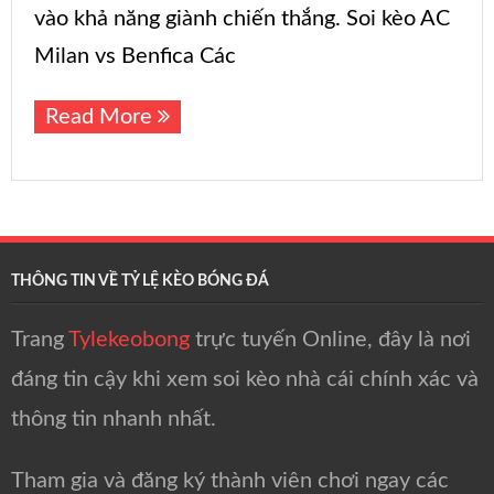
vào khả năng giành chiến thắng. Soi kèo AC
Milan vs Benfica Các
Read More
THÔNG TIN VỀ TỶ LỆ KÈO BÓNG ĐÁ
Trang
Tylekeobong
trực tuyến Online, đây là nơi
đáng tin cậy khi xem soi kèo nhà cái chính xác và
thông tin nhanh nhất.
Tham gia và đăng ký thành viên chơi ngay các