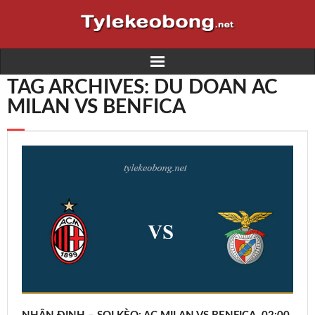
TAG ARCHIVES: DU DOAN AC
Home
MILAN VS BENFICA
Trực tiếp bóng đá K+
Kết quả bóng đá
Lịch thi đấu
Nhà cái
Soi kèo