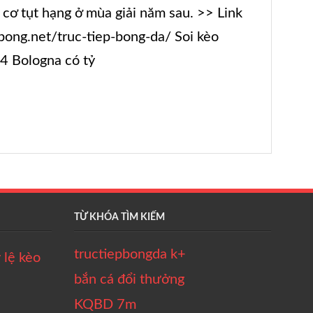
 cơ tụt hạng ở mùa giải năm sau. >> Link
obong.net/truc-tiep-bong-da/ Soi kèo
4 Bologna có tỷ
TỪ KHÓA TÌM KIẾM
tructiepbongda k+
bắn cá đổi thưởng
KQBD 7m