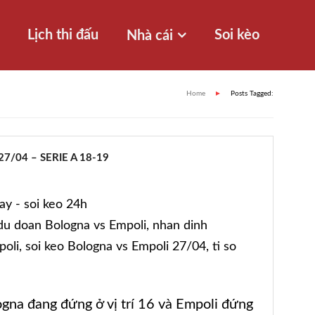
Lịch thi đấu
Soi kèo
Nhà cái
Home
►
Posts Tagged:
7/04 – SERIE A 18-19
ay - soi keo 24h
du doan Bologna vs Empoli
,
nhan dinh
poli
,
soi keo Bologna vs Empoli 27/04
,
ti so
ogna đang đứng ở vị trí 16 và Empoli đứng