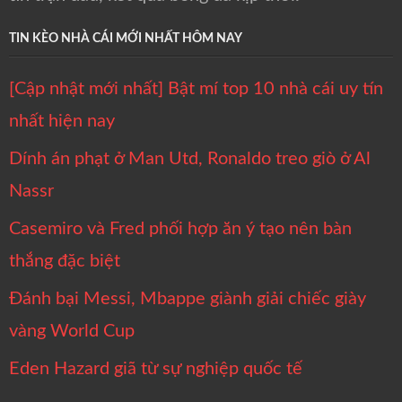
TIN KÈO NHÀ CÁI MỚI NHẤT HÔM NAY
[Cập nhật mới nhất] Bật mí top 10 nhà cái uy tín
nhất hiện nay
Dính án phạt ở Man Utd, Ronaldo treo giò ở Al
Nassr
Casemiro và Fred phối hợp ăn ý tạo nên bàn
thắng đặc biệt
Đánh bại Messi, Mbappe giành giải chiếc giày
vàng World Cup
Eden Hazard giã từ sự nghiệp quốc tế