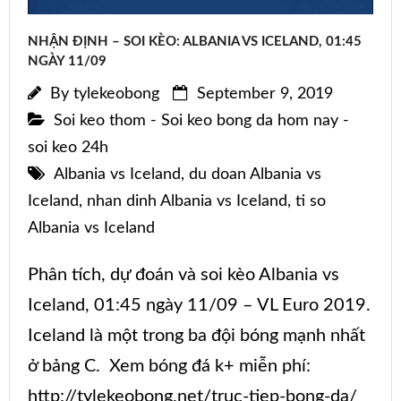
NHẬN ĐỊNH – SOI KÈO: ALBANIA VS ICELAND, 01:45
NGÀY 11/09
By
tylekeobong
September 9, 2019
Soi keo thom - Soi keo bong da hom nay -
soi keo 24h
Albania vs Iceland
,
du doan Albania vs
Iceland
,
nhan dinh Albania vs Iceland
,
ti so
Albania vs Iceland
Phân tích, dự đoán và soi kèo Albania vs
Iceland, 01:45 ngày 11/09 – VL Euro 2019.
Iceland là một trong ba đội bóng mạnh nhất
ở bảng C. Xem bóng đá k+ miễn phí:
http://tylekeobong.net/truc-tiep-bong-da/