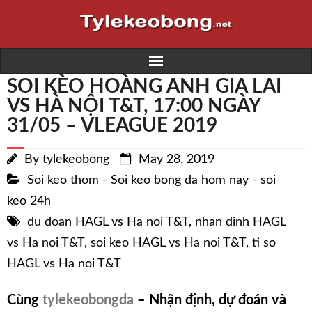
SOI KÈO HOÀNG ANH GIA LAI
Home
VS HÀ NỘI T&T, 17:00 NGÀY
31/05 – VLEAGUE 2019
Trực tiếp bóng đá K+
By
tylekeobong
May 28, 2019
Kết quả bóng đá
Soi keo thom - Soi keo bong da hom nay - soi
Lịch thi đấu
keo 24h
du doan HAGL vs Ha noi T&T
,
nhan dinh HAGL
Nhà cái
vs Ha noi T&T
,
soi keo HAGL vs Ha noi T&T
,
ti so
HAGL vs Ha noi T&T
Soi kèo
Cùng
tylekeobongda
– Nhận định, dự đoán và