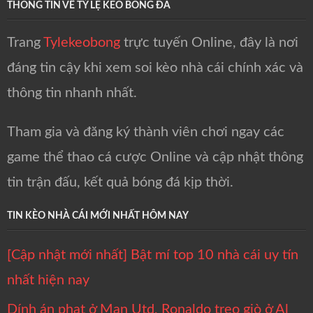
đáng tin cậy khi xem soi kèo nhà cái chính xác và
thông tin nhanh nhất.
Tham gia và đăng ký thành viên chơi ngay các
game thể thao cá cược Online và cập nhật thông
tin trận đấu, kết quả bóng đá kịp thời.
TIN KÈO NHÀ CÁI MỚI NHẤT HÔM NAY
[Cập nhật mới nhất] Bật mí top 10 nhà cái uy tín
nhất hiện nay
Dính án phạt ở Man Utd, Ronaldo treo giò ở Al
Nassr
Casemiro và Fred phối hợp ăn ý tạo nên bàn