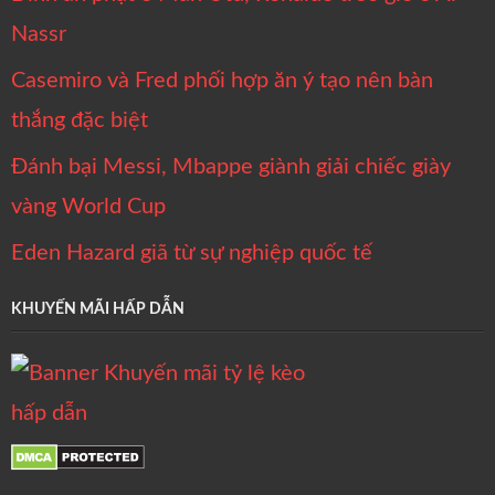
thắng đặc biệt
Đánh bại Messi, Mbappe giành giải chiếc giày
vàng World Cup
Eden Hazard giã từ sự nghiệp quốc tế
KHUYẾN MÃI HẤP DẪN
TỪ KHÓA TÌM KIẾM
tructiepbongda k+