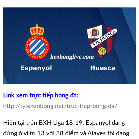
Link xem trực tiếp bóng đá:
http://tylekeobong.net/truc-tiep-bong-da/
Hiện tại trên BXH Liga 18-19, Espanyol đang
đứng ở vị trí 13 với 38 điểm và Alaves thì đang