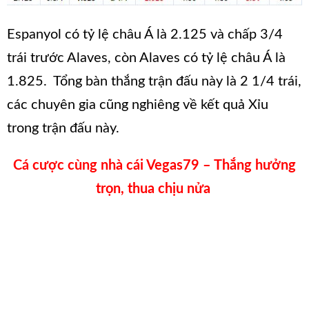
Espanyol có tỷ lệ châu Á là 2.125 và chấp 3/4
trái trước Alaves, còn Alaves có tỷ lệ châu Á là
1.825. Tổng bàn thắng trận đấu này là 2 1/4 trái,
các chuyên gia cũng nghiêng về kết quả Xỉu
trong trận đấu này.
Cá cược cùng nhà cái Vegas79 – Thắng hưởng
trọn, thua chịu nửa
Phong độ gần đây của 2 đội: