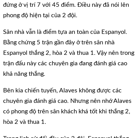
đứng ở vị trí 7 với 45 điểm. Điều này đã nói lên
phong độ hiện tại của 2 đội.
Sân nhà vẫn là điểm tựa an toàn của Espanyol.
Bằng chứng 5 trận gần đây ở trên sân nhà
Espanyol thắng 2, hòa 2 và thua 1. Vậy nên trong
trận đấu này các chuyên gia đang đánh giá cao
khả năng thắng.
Bên kia chiến tuyến, Alaves không được các
chuyên gia đánh giá cao. Nhưng nên nhớ Alaves
có phong độ trên sân khách khá tốt khi thắng 2,
hòa 2 và thua 1.