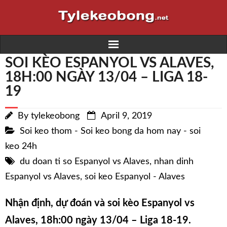
SOI KÈO ESPANYOL VS ALAVES,
Home
18H:00 NGÀY 13/04 – LIGA 18-
19
Trực tiếp bóng đá K+
By
tylekeobong
April 9, 2019
Kết quả bóng đá
Soi keo thom - Soi keo bong da hom nay - soi
Lịch thi đấu
keo 24h
du doan ti so Espanyol vs Alaves
,
nhan dinh
Nhà cái
Espanyol vs Alaves
,
soi keo Espanyol - Alaves
Soi kèo
Nhận định, dự đoán và soi kèo Espanyol vs
Alaves, 18h:00 ngày 13/04 – Liga 18-19.