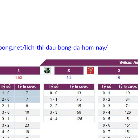
obong.net/lich-thi-dau-bong-da-hom-nay/