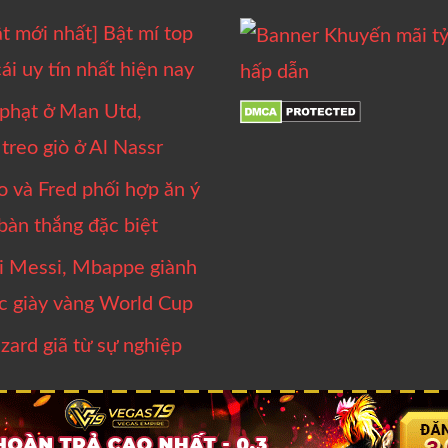
t mới nhất] Bật mí top
ái uy tín nhất hiện nay
 phạt ở Man Utd,
reo giò ở Al Nassr
và Fred phối hợp ăn ý
bàn thắng đặc biệt
̣i Messi, Mbappe giành
ếc giày vàng World Cup
rd giã từ sự nghiệp