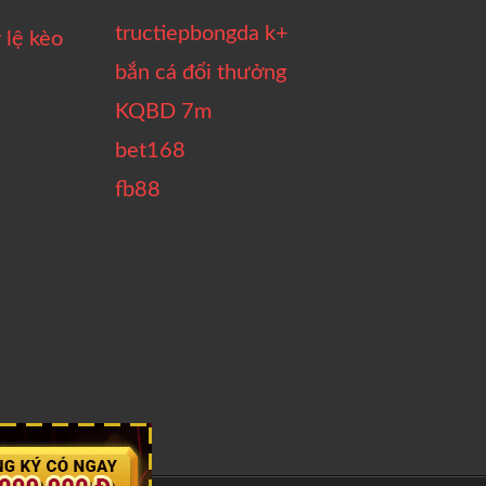
tructiepbongda k+
bắn cá đổi thưởng
KQBD 7m
bet168
fb88