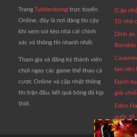
Trang
Tylekeobong
trực tuyến
[Cập nhậ
Online, đây là nơi đáng tin cậy
10 nhà c
khi xem soi kèo nhà cái chính
Dính án
xác và thông tin nhanh nhất.
Ronaldo t
Casemiro 
Tham gia và đăng ký thành viên
tạo nên 
chơi ngay các game thể thao cá
cược Online và cập nhật thông
Đánh ba
tin trận đấu, kết quả bóng đá kịp
giải chi
thời.
Eden Haza
quốc tế