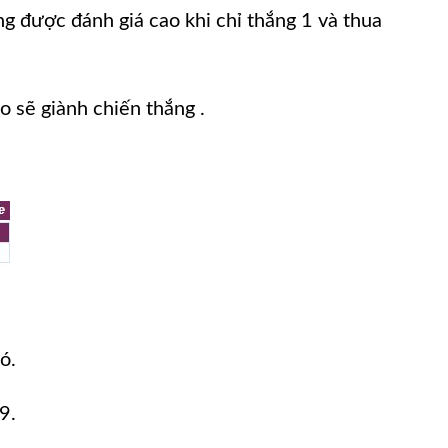
ng được đánh giá cao khi chỉ thắng 1 và thua
 sẽ giành chiến thắng .
ó.
9.