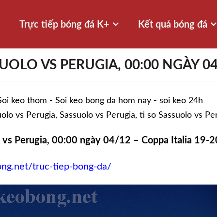
Trực tiếp bóng đá K+
Kết quả bóng đá
UOLO VS PERUGIA, 00:00 NGÀY 0
Soi keo thom - Soi keo bong da hom nay - soi keo 24h
olo vs Perugia
,
Sassuolo vs Perugia
,
ti so Sassuolo vs Pe
o vs Perugia, 00:00 ngày 04/12 – Coppa Italia 19-2
ong.net/truc-tiep-bong-da/