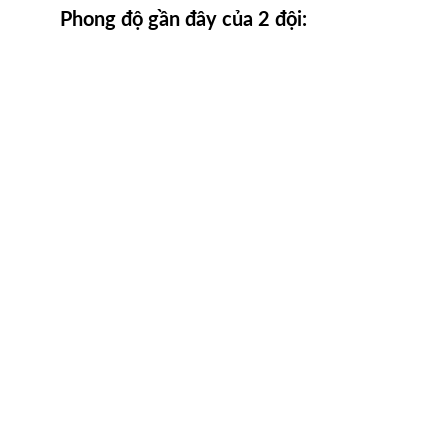
Phong độ gần đây của 2 đội: