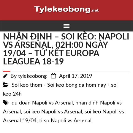
NHẬN ĐỊNH – SOI KÈO: NAPOLI
Home
VS ARSENAL, 02H:00 NGÀY
19/04 – TỨ KẾT EUROPA
Trực tiếp bóng đá K+
LEAGUEA 18-19
Kết quả bóng đá
By
tylekeobong
April 17, 2019
Lịch thi đấu
Soi keo thom - Soi keo bong da hom nay - soi
keo 24h
Nhà cái
du doan Napoli vs Arsenal
,
nhan dinh Napoli vs
Arsenal
,
soi keo Napoli vs Arsenal
,
soi keo Napoli vs
Soi kèo
Arsenal 19/04
,
ti so Napoli vs Arsenal