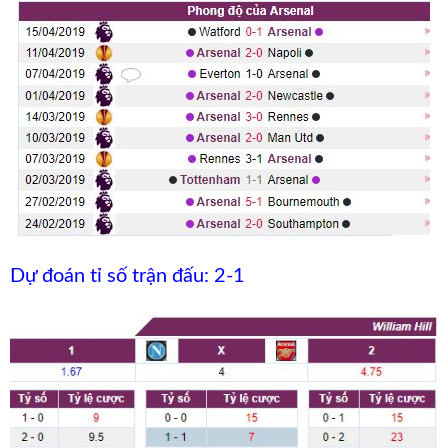
Dự đoán tỉ số trận đấu: 2-1