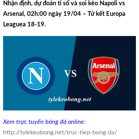
Nhận định, dự đoán tỉ số và soi kèo Napoli vs
Arsenal, 02h:00 ngày 19/04 – Tứ kết Europa
Leaguea 18-19.
Xem trực tuyến bóng đá online:
http://tylekeobong.net/truc-tiep-bong-da/