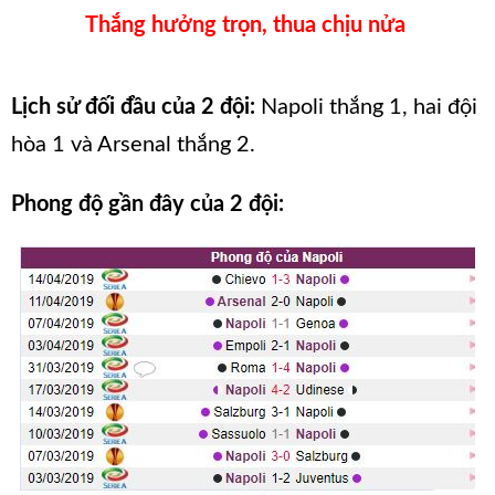
Thắng hưởng trọn, thua chịu nửa
Lịch sử đối đầu của 2 đội:
Napoli thắng 1, hai đội
hòa 1 và Arsenal thắng 2.
Phong độ gần đây của 2 đội: