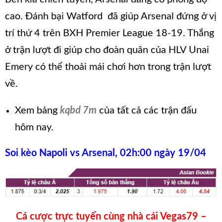
cao. Đánh bại Watford đã giúp Arsenal đứng ở vị
trí thứ 4 trên BXH Premier League 18-19. Thắng
ở trận lượt đi giúp cho đoàn quân của HLV Unai
Emery có thể thoải mái chơi hơn trong trận lượt
về.
Xem bảng
kqbd 7m
của tất cả các trận đấu
hôm nay.
Soi kèo Napoli vs Arsenal, 02h:00 ngày 19/04
Cá cược trực tuyến cùng nhà cái Vegas79 –