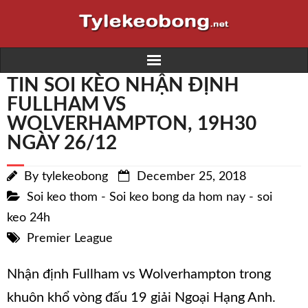
TIN SOI KÈO NHẬN ĐỊNH
Home
FULLHAM VS
WOLVERHAMPTON, 19H30
Trực tiếp bóng đá K+
NGÀY 26/12
Kết quả bóng đá
By
tylekeobong
December 25, 2018
Lịch thi đấu
Soi keo thom - Soi keo bong da hom nay - soi
keo 24h
Nhà cái
Premier League
Soi kèo
Nhận định Fullham vs Wolverhampton trong
khuôn khổ vòng đấu 19 giải Ngoại Hạng Anh.