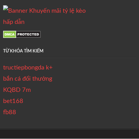
TỪ KHÓA TÌM KIẾM
tructiepbongda k+
bắn cá đổi thưởng
KQBD 7m
bet168
fb88