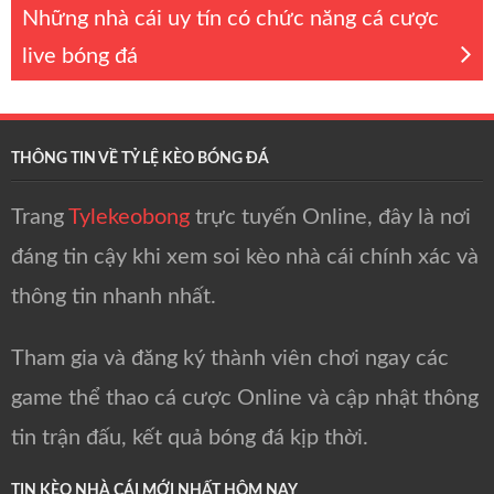
Những nhà cái uy tín có chức năng cá cược
live bóng đá
THÔNG TIN VỀ TỶ LỆ KÈO BÓNG ĐÁ
Trang
Tylekeobong
trực tuyến Online, đây là nơi
đáng tin cậy khi xem soi kèo nhà cái chính xác và
thông tin nhanh nhất.
Tham gia và đăng ký thành viên chơi ngay các
game thể thao cá cược Online và cập nhật thông
tin trận đấu, kết quả bóng đá kịp thời.
TIN KÈO NHÀ CÁI MỚI NHẤT HÔM NAY