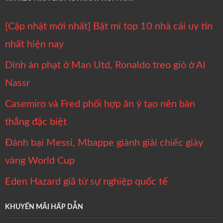
[Cập nhật mới nhất] Bật mí top 10 nhà cái uy tín
nhất hiện nay
Dính án phạt ở Man Utd, Ronaldo treo giò ở Al
Nassr
Casemiro và Fred phối hợp ăn ý tạo nên bàn
thắng đặc biệt
Đánh bại Messi, Mbappe giành giải chiếc giày
vàng World Cup
Eden Hazard giã từ sự nghiệp quốc tế
KHUYẾN MÃI HẤP DẪN