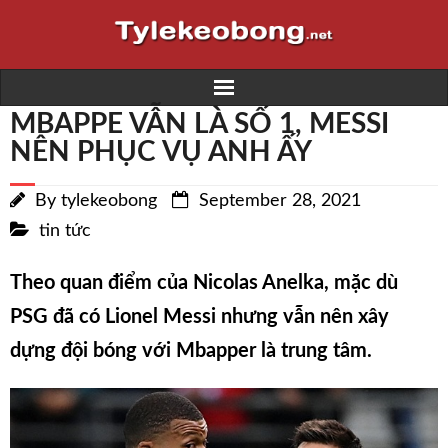
MBAPPE VẪN LÀ SỐ 1, MESSI
Home
NÊN PHỤC VỤ ANH ẤY
Trực tiếp bóng đá K+
By
tylekeobong
September 28, 2021
Kết quả bóng đá
tin tức
Lịch thi đấu
Theo quan điểm của Nicolas Anelka, mặc dù
PSG đã có Lionel Messi nhưng vẫn nên xây
Nhà cái
dựng đội bóng với Mbapper là trung tâm.
Soi kèo